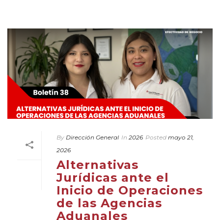
By
Dirección General
In
2026
Posted
mayo 21,
2026
Alternativas
Jurídicas ante el
Inicio de Operaciones
de las Agencias
Aduanales