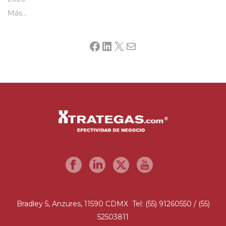
Más…
Facebook
LinkedIn
X
Mail
Bradley 5, Anzures, 11590 CDMX Tel: (55) 91260550 / (55)
52503811