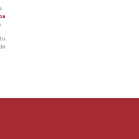
s
ba
.
 tu
 de