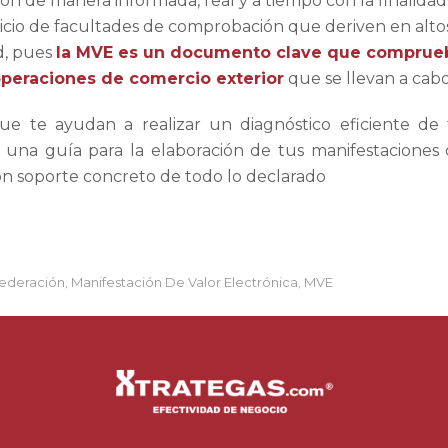
ón de manera informada, real y a tiempo con la finalidad
inicio de facultades de comprobación que deriven en alto
ad, pues
la MVE es un documento clave que comprue
 operaciones de comercio exterior
que se llevan a cabo
ue te ayudan a realizar un diagnóstico eficiente de
e una guía para la elaboración de tus manifestaciones
con soporte concreto de todo lo declarado
Federación
Manifestación De Valor Electrónica
MVE
,
,