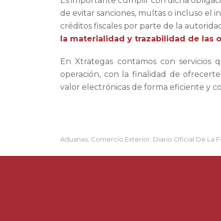
Es importante cumplir con dicha obligaci
de evitar sanciones, multas o incluso el 
créditos fiscales por parte de la autorid
la materialidad y trazabilidad de las
En Xtrategas contamos con servicios q
operación, con la finalidad de ofrecert
valor electrónicas de forma eficiente y 
Aduanas
Comercio Exterior
Diario Oficial De La 
,
,