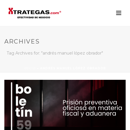
ARCHIVES
Tag Archives for: "andrés manuel lópez obrador"
INICIO
»
ANDRÉS MANUEL LÓPEZ OBRADOR