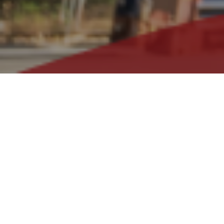
Ciudad de México a 6 de enero de
2022.
Asunto.- Publicación de los anexos 3, 4,
5, 6, 7, 8, 9, 10, 11, 12, 14, 15, 16, 17, 18 y 19 de
las Reglas Generales de Comercio
Exterior para 2022.
Estimados clientes y amigos.