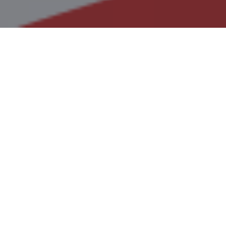
Ciudad de México a 6 de enero de
2022.
Asunto.- Cumplimiento de
obligaciones en materia de
combustibles (hidrocarburos) durante
la importación, transportación,
almacenaje y venta – 3 de 3
Estimados clientes y amigos.
El Decreto por el que se reforman, adicionan y
derogan diversas disposiciones de la Ley del
Impuesto sobre la Renta, de la Ley del