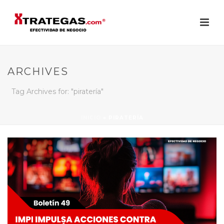
ARCHIVES
Tag Archives for: "piratería"
INICIO
»
PIRATERÍA