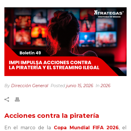
By
Dirección General
Posted
junio 15, 2026
In
2026
Acciones contra la piratería
En el marco de la
Copa Mundial FIFA 2026
, el