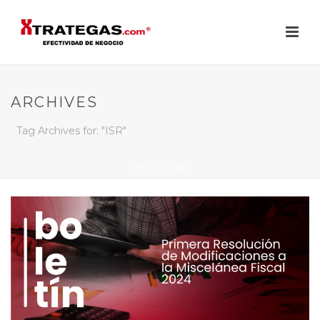
ARCHIVES
Tag Archives for: "ISR"
INICIO
»
ISR