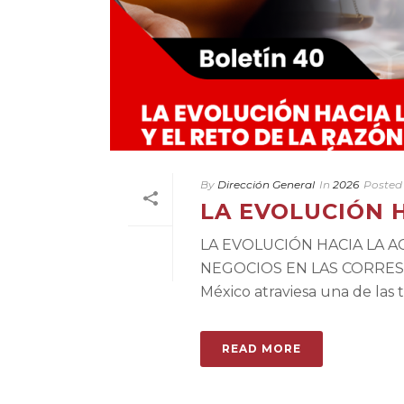
By
Dirección General
In
2026
Posted
LA EVOLUCIÓN 
LA EVOLUCIÓN HACIA LA A
NEGOCIOS EN LAS CORRESPON
México atraviesa una de las t
READ MORE