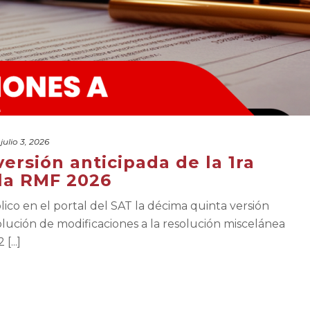
julio 3, 2026
versión anticipada de la 1ra
 la RMF 2026
lico en el portal del SAT la décima quinta versión
olución de modificaciones a la resolución miscelánea
[...]