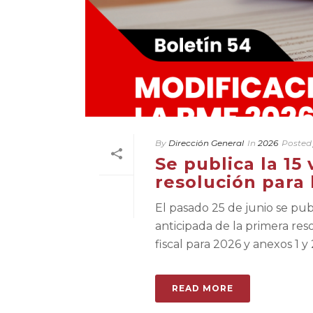
By
Dirección General
In
2026
Posted
Se publica la 15 
resolución para
El pasado 25 de junio se pub
anticipada de la primera res
fiscal para 2026 y anexos 1 y 2 
READ MORE