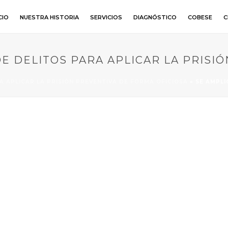
CIO
NUESTRA HISTORIA
SERVICIOS
DIAGNÓSTICO
COBESE
C
E DELITOS PARA APLICAR LA PRISI
A APLICAR LA PRISIÓN PREVENTIVA DE FORMA OFICIOSA
»
SE AMPLI