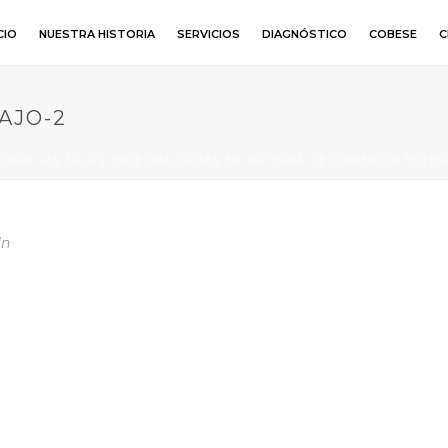
CIO
NUESTRA HISTORIA
SERVICIOS
DIAGNÓSTICO
COBESE
C
AJO-2
MINAN LAS SALAS ESPECIALIZADAS EN MATERIA DE COMERCIO EXTER
In