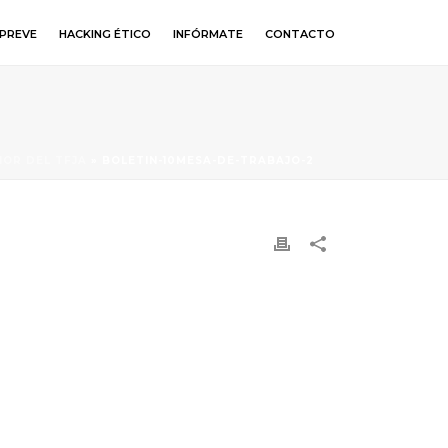
PREVE
HACKING ÉTICO
INFÓRMATE
CONTACTO
IOR DEL TFJA
»
BOLETIN-10MESA-DE-TRABAJO-2