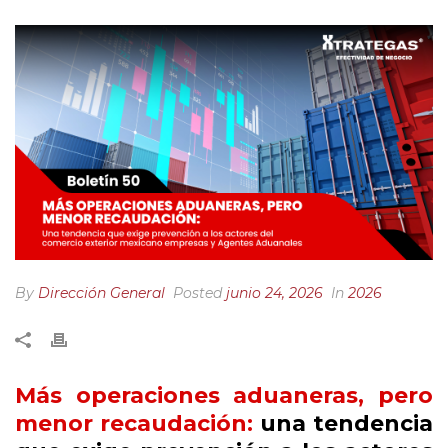
By
Dirección General
Posted
junio 24, 2026
In
2026
Más operaciones aduaneras, pero
menor recaudación:
una tendencia