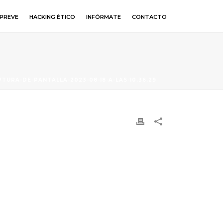
PREVE
HACKING ÉTICO
INFÓRMATE
CONTACTO
TURA-DE-PANTALLA-2023-08-18-A-LAS-10.36.29