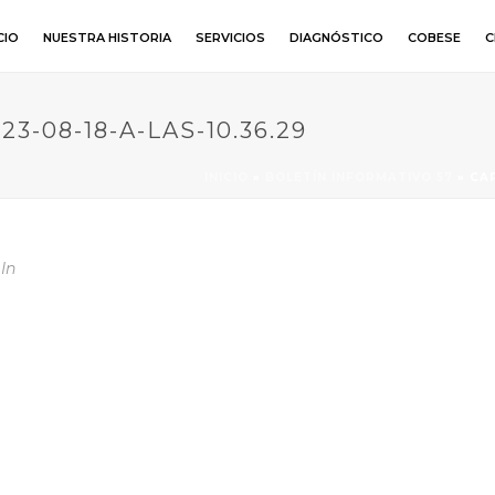
CIO
NUESTRA HISTORIA
SERVICIOS
DIAGNÓSTICO
COBESE
C
-08-18-A-LAS-10.36.29
INICIO
»
BOLETÍN INFORMATIVO 57
»
CAP
In