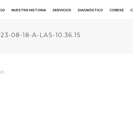
CIO
NUESTRA HISTORIA
SERVICIOS
DIAGNÓSTICO
COBESE
C
-08-18-A-LAS-10.36.15
INICIO
»
BOLETÍN INFORMATIVO 57
»
CA
In