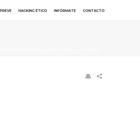
PREVE
HACKING ÉTICO
INFÓRMATE
CONTACTO
PTURA-DE-PANTALLA-2023-08-18-A-LAS-10.36.15