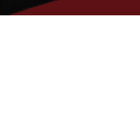
Ciudad de México a 12
de octubre de
2022.
Asunto.- Horacio Duarte Olivares,
presentó su renuncia a la Agencia
Nacional de Aduanas de México.
Estimados clientes y amigos:
Con el gusto de saludarlos, les informo que, en
conferencia de prensa matutina, el presidente
Andrés Manuel Lopez Obrador, informó que
presentó su renuncia a la Agencia Nacional de
Aduanas el Maestro Horacio Duarte Olivares.