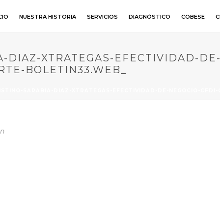
CIO
NUESTRA HISTORIA
SERVICIOS
DIAGNÓSTICO
COBESE
C
A-DIAZ-XTRATEGAS-EFECTIVIDAD-DE
TE-BOLETIN33.WEB_
ISTINO-SARABIA-DIAZ-XTRATEGAS-EFECTIVIDAD-DE-NEGOCIO-CFD
In