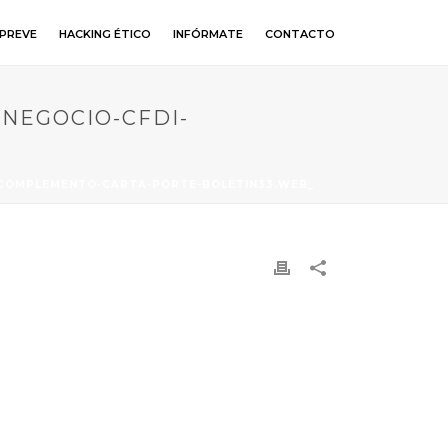
PREVE
HACKING ÉTICO
INFÓRMATE
CONTACTO
-NEGOCIO-CFDI-
I-COMPLEMENTO-CARTA-PORTE-BOLETIN33.WEB_