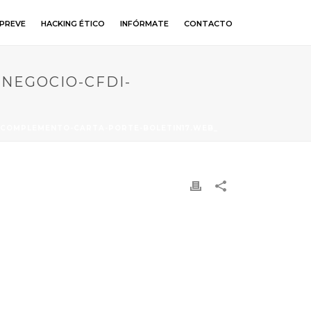
PREVE
HACKING ÉTICO
INFÓRMATE
CONTACTO
-NEGOCIO-CFDI-
I-COMPLEMENTO-CARTA-PORTE-BOLETIN17.WEB_