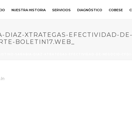
CIO
NUESTRA HISTORIA
SERVICIOS
DIAGNÓSTICO
COBESE
C
A-DIAZ-XTRATEGAS-EFECTIVIDAD-DE
TE-BOLETIN17.WEB_
ISTINO-SARABIA-DIAZ-XTRATEGAS-EFECTIVIDAD-DE-NEGOCIO-CFD
In