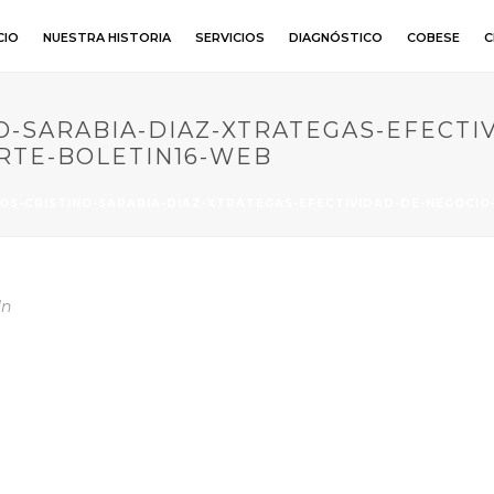
CIO
NUESTRA HISTORIA
SERVICIOS
DIAGNÓSTICO
COBESE
C
O-SARABIA-DIAZ-XTRATEGAS-EFECTI
TE-BOLETIN16-WEB
OS-CRISTINO-SARABIA-DIAZ-XTRATEGAS-EFECTIVIDAD-DE-NEGOCI
In