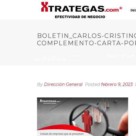
INI
BOLETIN_CARLOS-CRISTIN
COMPLEMENTO-CARTA-POR
INICIO
»
BOLETÍN INFORMATIVO 16
»
BOLETIN_CARL
BOLETIN16-WEB
By
Dirección General
Posted
febrero 9, 2023