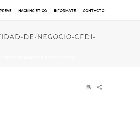
PREVE
HACKING ÉTICO
INFÓRMATE
CONTACTO
VIDAD-DE-NEGOCIO-CFDI-
O-CFDI-COMPLEMENTO-CARTA-PORTE-