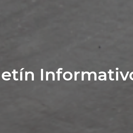
etín Informativ