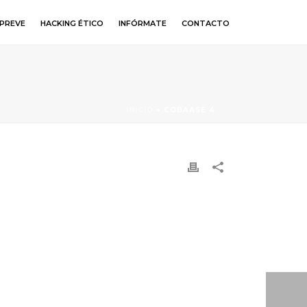
PREVE
HACKING ÉTICO
INFÓRMATE
CONTACTO
INICIO
»
COBAASE 4