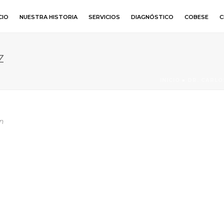
CIO
NUESTRA HISTORIA
SERVICIOS
DIAGNÓSTICO
COBESE
C
Z
INICIO
»
DR. CARLO
n