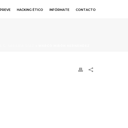
PREVE
HACKING ÉTICO
INFÓRMATE
CONTACTO
S C. SARABIA DÍAZ
»
MARCO MIRÓN HERNÁNDEZ