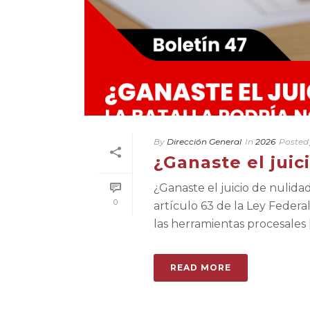
By
Dirección General
In
2026
Posted
¿Ganaste el juic
¿Ganaste el juicio de nulida
0
artículo 63 de la Ley Feder
las herramientas procesales [.
READ MORE