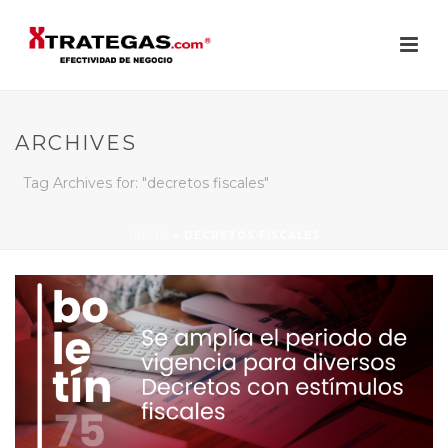
ARCHIVES
Tag Archives for: "decretos fiscales"
INICIO
»
DECRETOS FISCALES