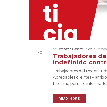
By
Dirección General
In
2024
Posted
Trabajadores del
indefinido contr
Trabajadores del Poder Judici
Apreciables clientes y amig
bien, me permito informarles 
READ MORE