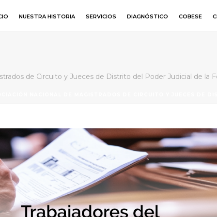
CIO
NUESTRA HISTORIA
SERVICIOS
DIAGNÓSTICO
COBESE
C
trados de Circuito y Jueces de Distrito del Poder Judicial de la 
CIACIÓN NACIONAL DE MAGISTRADOS DE CIRCUITO Y JUECES DE DI