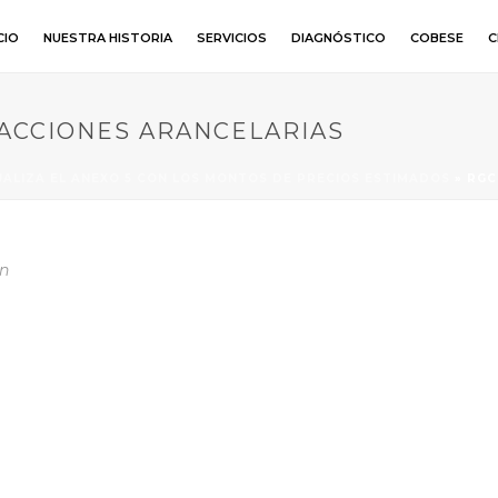
CIO
NUESTRA HISTORIA
SERVICIOS
DIAGNÓSTICO
COBESE
C
RACCIONES ARANCELARIAS
UALIZA EL ANEXO 5 CON LOS MONTOS DE PRECIOS ESTIMADOS
»
RGC
n