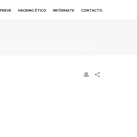
PREVE
HACKING ÉTICO
INFÓRMATE
CONTACTO
E: SE ADICIONAN 13 FRACCIONES ARANCELARIAS