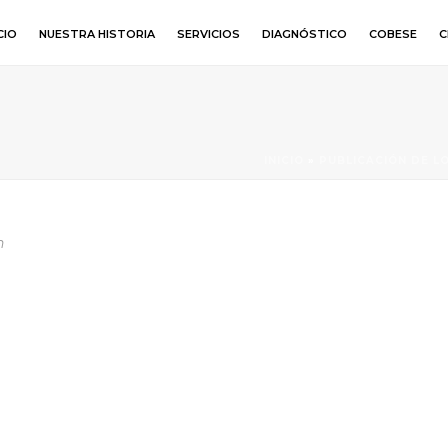
CIO
NUESTRA HISTORIA
SERVICIOS
DIAGNÓSTICO
COBESE
C
INICIO
»
PUBLICACIÓN DE L
n