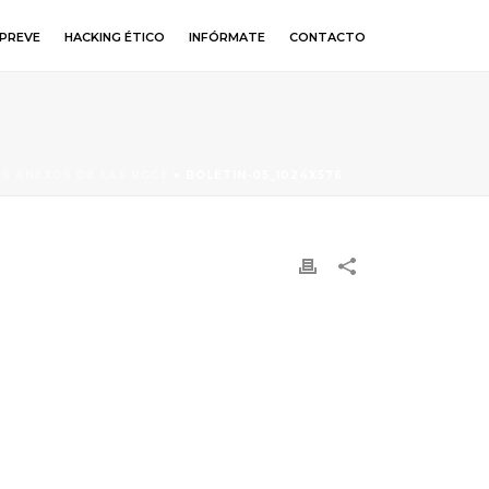
PREVE
HACKING ÉTICO
INFÓRMATE
CONTACTO
OS ANEXOS DE LAS RGCE
»
BOLETIN-05_1024X576