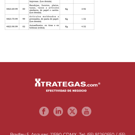
Bradley 5, Anzures, 11590 CDMX Tel: (55) 91260550 / (55)