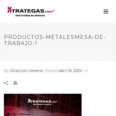
PRODUCTOS-METALESMESA-DE-
TRABAJO-1
INICIO
»
NUEVO REGISTRO DE IMPORTADORES DE PRODUCTOS
SIDERÚRGICOS.
»
PRODUCTOS-METALESMESA-DE-TRABAJO-1
By
Dirección General
Posted
abril 19, 2024
In