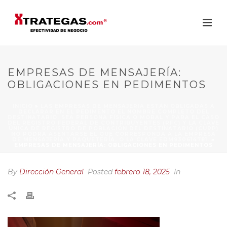
EMPRESAS DE MENSAJERÍA:
OBLIGACIONES EN PEDIMENTOS
INICIO
»
LAS EMPRESAS DE MENSAJERIA ESTÁN OBLIGADAS A
DECLARAR EN EL PEDIMENTO EL NOMBRE COMPLETO DEL
DESTINATARIO, SEA PERSONA FÍSICA O MORAL Y PARA EL CASO
DEL REGISTRO FEDERAL DE CONTRIBUYENTES (RFC) Y LA CLAVE
ÚNICA DE REGISTRO DE POBLACIÓN DEL DESTINATARIO (CURP)
NO PODRÁ ASENTARSE EL QUE CORRESPONDA A LA EMPRESA
DE MENSAJERÍA Y PAQUETERÍA, O LA CLAVE EDM930614781.
»
EMPRESAS DE MENSAJERÍA: OBLIGACIONES EN PEDIMENTOS
By
Dirección General
Posted
febrero 18, 2025
In