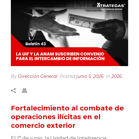
By
Dirección General
Posted
junio 5, 2026
In
2026
Fortalecimiento al combate de
operaciones ilícitas en el
comercio exterior
El 1° de junio, la Unidad de Inteligencia