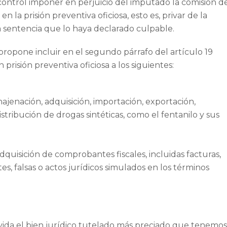
 control imponer en perjuicio del imputado la comisión d
n la prisión preventiva oficiosa, esto es, privar de la
a sentencia que lo haya declarado culpable.
propone incluir en el segundo párrafo del artículo 19
prisión preventiva oficiosa a los siguientes:
najenación, adquisición, importación, exportación,
tribución de drogas sintéticas, como el fentanilo y sus
quisición de comprobantes fiscales, incluidas facturas,
, falsas o actos jurídicos simulados en los términos
 vida el bien jurídico tutelado más preciado que tenemos