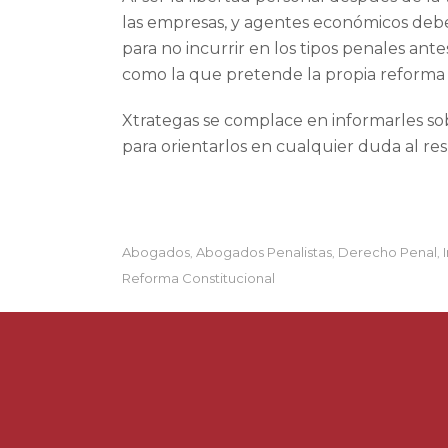
las empresas, y agentes económicos debe
para no incurrir en los tipos penales ant
como la que pretende la propia reform
Xtrategas se complace en informarles so
para orientarlos en cualquier duda al r
Abogados
Abogados Penalistas
Derecho Penal
,
,
,
Reforma Constitucional