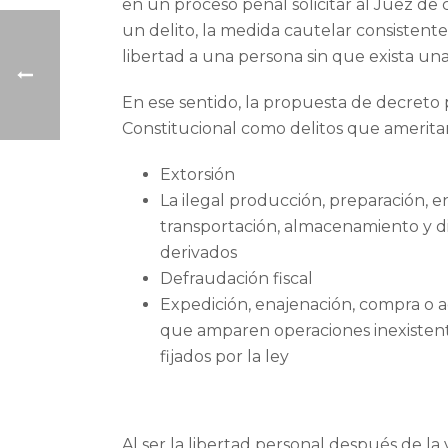
en un proceso penal solicitar al Juez de
un delito, la medida cautelar consistente e
libertad a una persona sin que exista un
En ese sentido, la propuesta de decreto 
Constitucional como delitos que ameritan 
Extorsión
La ilegal producción, preparación, e
transportación, almacenamiento y dis
derivados
Defraudación fiscal
Expedición, enajenación, compra o ad
que amparen operaciones inexistentes
fijados por la ley
Al ser la libertad personal después de la