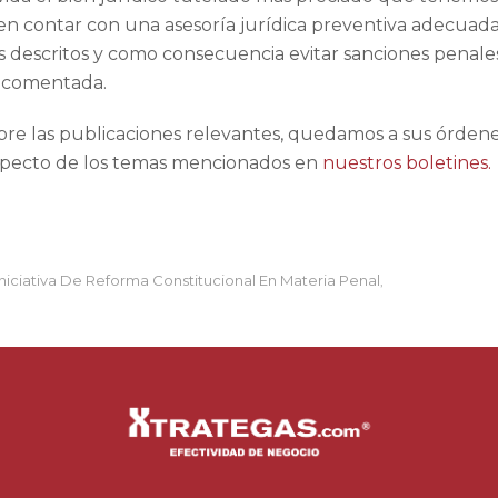
n contar con una asesoría jurídica preventiva adecuad
es descritos y como consecuencia evitar sanciones penale
a comentada.
bre las publicaciones relevantes, quedamos a sus órden
especto de los temas mencionados en
nuestros boletines.
Iniciativa De Reforma Constitucional En Materia Penal
,