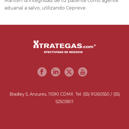
Mantén la integridad de tu patente como agente
aduanal a salvo, utilizando Cepreve.
Bradley 5, Anzures, 11590 CDMX Tel: (55) 91260550 / (55)
52503811