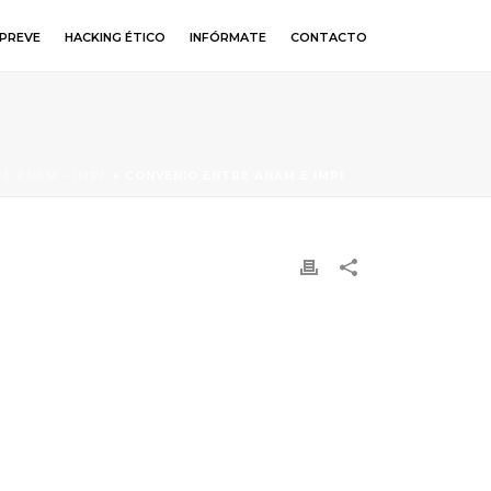
PREVE
HACKING ÉTICO
INFÓRMATE
CONTACTO
 ANAM – IMPI.
»
CONVENIO ENTRE ANAM E IMPI