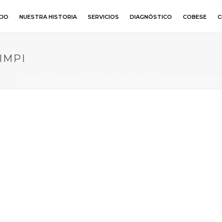
CIO
NUESTRA HISTORIA
SERVICIOS
DIAGNÓSTICO
COBESE
C
IMPI
INICIO
»
CONVENIO DE COORDINACIÓN Y COLABORACIÓN ENTRE