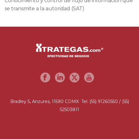
Conocimiento y control de flujo de información que
se transmite a la autoridad (SAT)
Bradley 5, Anzures, 11590 CDMX Tel: (55) 91260550 / (55)
52503811