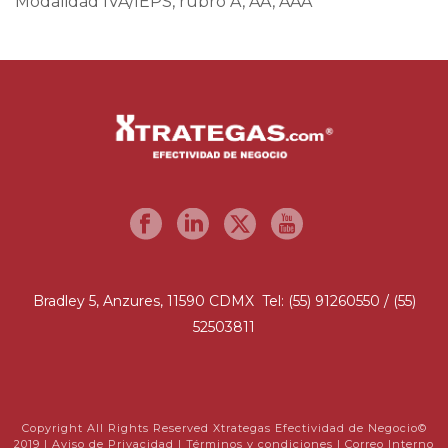
Modalidad IVA/IEPS, rubro A, AA, AAA
Bradley 5, Anzures, 11590 CDMX Tel: (55) 91260550 / (55)
52503811
Copyright All Rights Reserved Xtrategas Efectividad de Negocio©
2019 |
Aviso de Privacidad
|
Términos y condiciones
|
Correo Interno