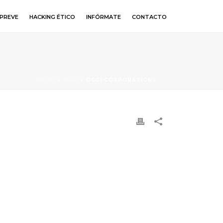
PREVE
HACKING ÉTICO
INFÓRMATE
CONTACTO
INICIO
»
OGGI
»
OGGI CORPORATIONS