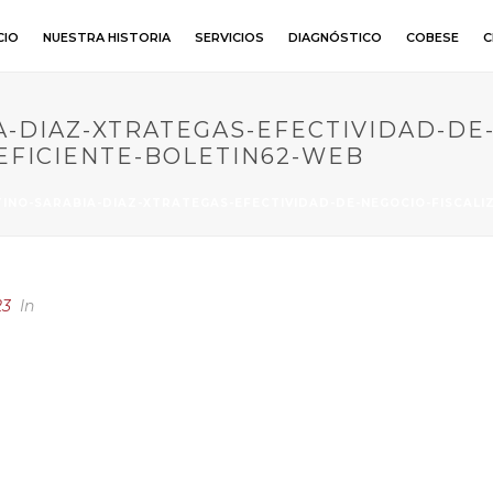
CIO
NUESTRA HISTORIA
SERVICIOS
DIAGNÓSTICO
COBESE
C
A-DIAZ-XTRATEGAS-EFECTIVIDAD-DE-
-EFICIENTE-BOLETIN62-WEB
INO-SARABIA-DIAZ-XTRATEGAS-EFECTIVIDAD-DE-NEGOCIO-FISCALIZ
23
In