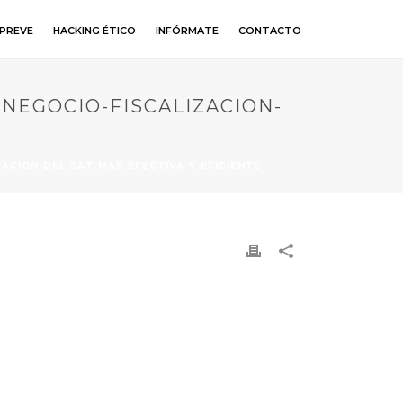
PREVE
HACKING ÉTICO
INFÓRMATE
CONTACTO
NEGOCIO-FISCALIZACION-
ACION-DEL-SAT-MAS-EFECTIVA-Y-EFICIENTE-