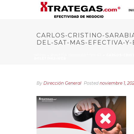
INI
CARLOS-CRISTINO-SARABI
DEL-SAT-MAS-EFECTIVA-Y
INICIO
»
BOLETÍN INFORMATIVO 62
»
CARLOS-CRIST
BOLETIN62-WEB
By
Dirección General
Posted
noviembre 1, 20