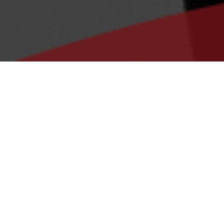
Ciudad de México a 1
de noviembre de
2022
Asunto.- Proyecto de la Corte sostiene
validez de la prisión preventiva oficiosa
contra las personas que simulen
operaciones.
Estimados clientes y amigos:
Les envío un cordial saludo y hago de su gentil
conocimiento que tras el pasado debate en la
Suprema Corte de Justicia de la Nación (en