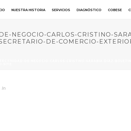
CIO
NUESTRA HISTORIA
SERVICIOS
DIAGNÓSTICO
COBESE
C
DE-NEGOCIO-CARLOS-CRISTINO-SARA
ECRETARIO-DE-COMERCIO-EXTERIOR
FECTIVIDAD-DE-NEGOCIO-CARLOS-CRISTINO-SARABIA-DIAZ-BOLETI
O-SITE
In