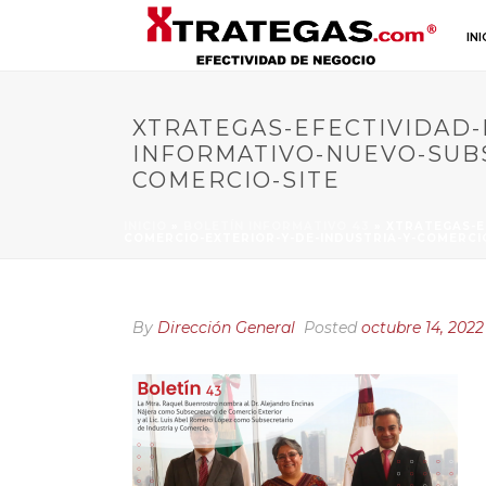
INI
XTRATEGAS-EFECTIVIDAD-
INFORMATIVO-NUEVO-SUBS
COMERCIO-SITE
INICIO
»
BOLETÍN INFORMATIVO 43
»
XTRATEGAS-E
COMERCIO-EXTERIOR-Y-DE-INDUSTRIA-Y-COMERCI
By
Dirección General
Posted
octubre 14, 2022