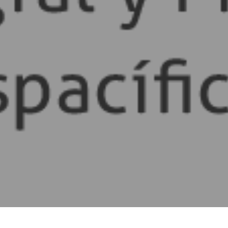
Bradley 5, Anzures, 11590 CDMX Tel: (55) 91260550 / (55) 5250381
 Xtrategas Efectividad de Negocio© 2019 |
Aviso de Privacidad
|
Términos