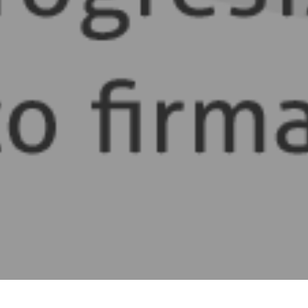
1
 y condiciones
|
Correo Interno