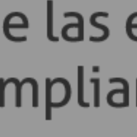
Bradley 5, Anzures, 11590 CDMX Tel: (55) 91260550 / (55) 5250381