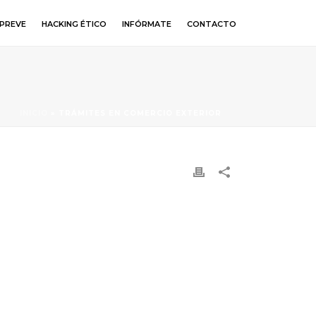
PREVE
HACKING ÉTICO
INFÓRMATE
CONTACTO
INICIO
»
TRÁMITES EN COMERCIO EXTERIOR