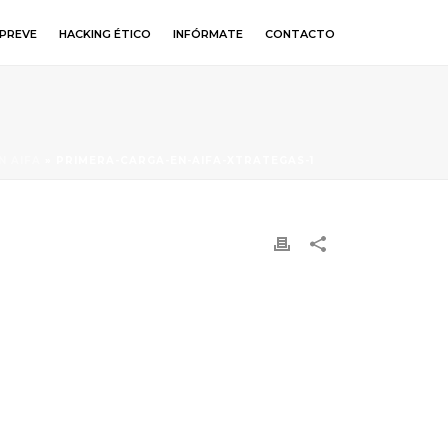
PREVE
HACKING ÉTICO
INFÓRMATE
CONTACTO
N AIFA
»
PRIMERA-CARGA-EN-AIFA-XTRATEGAS-1