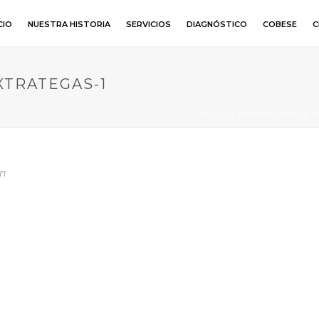
CIO
NUESTRA HISTORIA
SERVICIOS
DIAGNÓSTICO
COBESE
C
XTRATEGAS-1
INICIO
»
PRIMER CARGA E
n