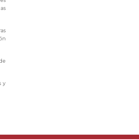
es
las
as
ión
 de
s y