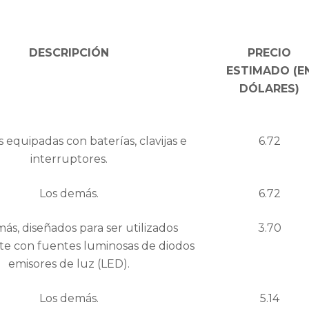
DESCRIPCIÓN
PRECIO
ESTIMADO (E
DÓLARES)
 equipadas con baterías, clavijas e
6.72
interruptores.
Los demás.
6.72
ás, diseñados para ser utilizados
3.70
e con fuentes luminosas de diodos
emisores de luz (LED).
Los demás.
5.14