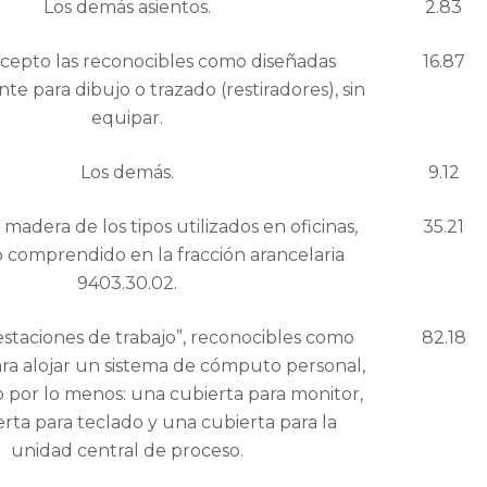
Los demás asientos.
2.83
xcepto las reconocibles como diseñadas
16.87
e para dibujo o trazado (restiradores), sin
equipar.
Los demás.
9.12
adera de los tipos utilizados en oficinas,
35.21
 comprendido en la fracción arancelaria
9403.30.02.
staciones de trabajo”, reconocibles como
82.18
ra alojar un sistema de cómputo personal,
 por lo menos: una cubierta para monitor,
rta para teclado y una cubierta para la
unidad central de proceso.