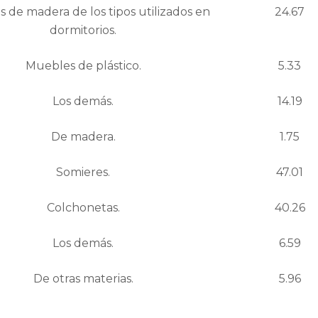
 de madera de los tipos utilizados en
24.67
dormitorios.
Muebles de plástico.
5.33
Los demás.
14.19
De madera.
1.75
Somieres.
47.01
Colchonetas.
40.26
Los demás.
6.59
De otras materias.
5.96