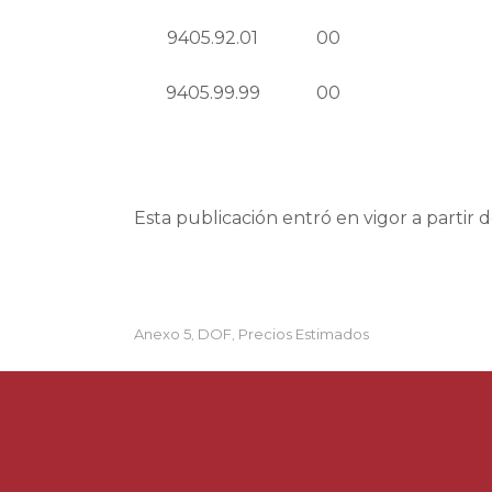
9405.92.01
00
9405.99.99
00
Esta publicación entró en vigor a partir 
Anexo 5
DOF
Precios Estimados
,
,