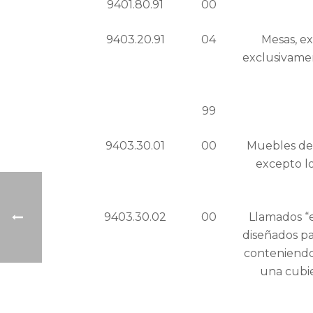
9401.80.91
00
9403.20.91
04
Mesas, e
exclusivament
99
9403.30.01
00
Muebles de m
excepto lo
9403.30.02
00
Llamados “e
diseñados pa
conteniendo
una cubie