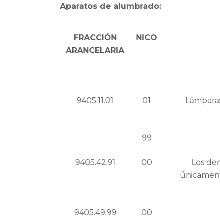
Aparatos de alumbrado:
FRACCIÓN
NICO
ARANCELARIA
9405.11.01
01
Lámparas
99
9405.42.91
00
Los dem
únicament
9405.49.99
00