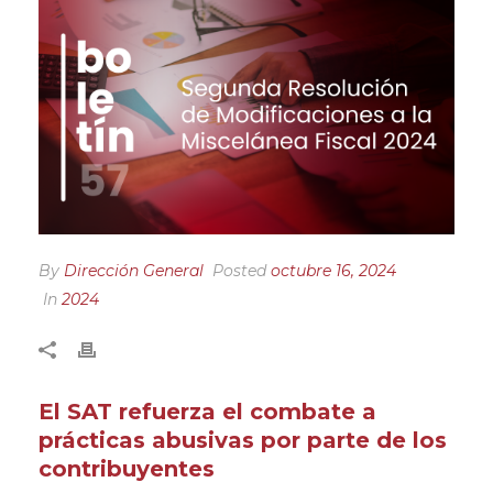
By
Dirección General
Posted
octubre 16, 2024
In
2024
El SAT refuerza el combate a
prácticas abusivas por parte de los
contribuyentes