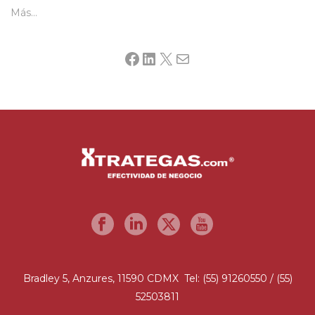
Más…
Facebook
LinkedIn
X
Mail
Bradley 5, Anzures, 11590 CDMX Tel: (55) 91260550 / (55)
52503811