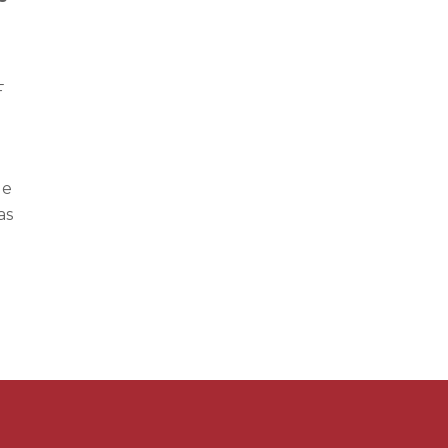
F
de
as